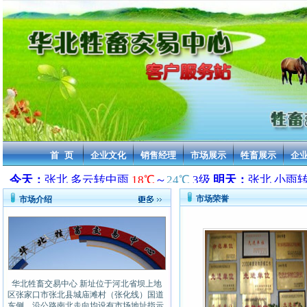
首 页
企业文化
销售经理
市场展示
牲畜展示
企
市场荣誉
市场介绍
华北牲畜交易中心 新址位于河北省坝上地
区张家口市张北县城庙滩村（张化线）国道
东侧，沿公路南北走向均设有市场地址指示