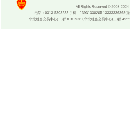
【视频 教学】：牛蹄病防治（下）
All Rights Reserved © 200
电话：0313-5303233 手机：13931330205 133333
【视频 教学】：要想富 就当养驴户
华北牲畜交易中心(一)群 81819361,华北牲畜交易中心(二)群 4955
【视频 教学】：奶山羊的饲养及羊奶加工
【视频 教学】：养羊之乡要养牛 致富经
【视频 教学】：微贮秸杆养牛技术
华北销售到南方的 旅游骆驼 【视频】
华北牲畜交易中心 新址迁至张北县庙滩
买驴回家后的饲养
张北王晓娟 张北走出的明星
华北牲畜交易中心 新址开幕式成功举办
2010年-2012年牲畜养殖业将迎来艳阳天
各地羊肉价格行情 2012年10月20日
南方标准羊舍建设 【视频】
各地牛肉价格行情 2012年10月20日
养牛技巧
养羊圈舍如何选址
肉驴不吃饲料怎么办