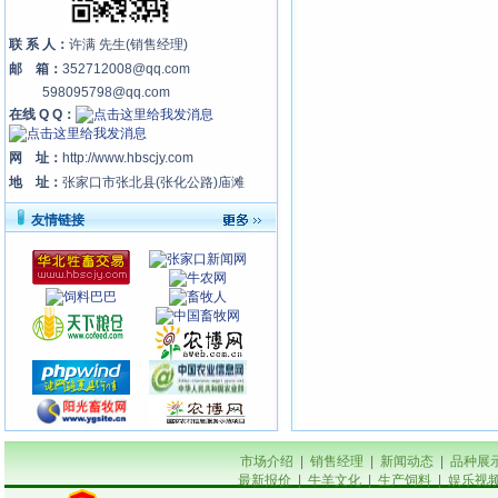
【视频 教学】：硕士养羊有学问；子姜地
下有玄机
联 系 人：
许满 先生(销售经理)
【视频 教学】：科学高效养羊技术(A)
邮 箱：
352712008@qq.com
【视频 教学】：科学养牛与牛病防治(下)
598095798@qq.com
在线 Q Q：
【视频 教学】：科学高效养羊技术(C)
小母牛最合适的配种时间
网 址：
http://www.hbscjy.com
【视频 教学】：科学高效养羊技术(B)
地 址：
张家口市张北县(张化公路)庙滩
【视频 教学】：坝上小尾寒羊养殖技术
友情链接
【视频 教学】：养羊实用技术（上）
【视频 教学】：马鹿的饲养技术
【视频 教学】：怎么挑出赚钱的牛
【视频 教学】：如何养羊能赚钱
【视频 教学】：农经-养羊赚奶钱
【视频 教学】：养羊实用技术（下）
【视频 教学】：绵羊山羊养殖技术-1
【视频 教学】：牛蹄病防治（上）
市场介绍
|
销售经理
|
新闻动态
|
品种展
【视频 教学】：绵羊山羊养殖技术-2
最新报价
|
牛羊文化
|
生产饲料
|
娱乐视
【视频 教学】：如何养羊赚钱