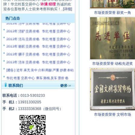
牌！华北牲畜交易中心
许满 经理
热诚的欢
迎各位畜牧界人士前来考察和购买！..
[详细]
市场资质荣誉 获奖一角
热门点击
2013年活牛交易价格 华北牲畜交易中心
2013年活驴交易价格 华北牲畜交易中心
2013年活马交易价格 华北牲畜交易中心
2013年骆驼交易价格 华北牲畜交易中心
2013年骡子交易价格 华北牲畜交易中心
2013年活羊交易价格 华北牲畜交易中心
市场资质荣誉 动检先进奖
[通告]:近年来无良中介和商贩严重抄袭本站
华北牲畜交易中心 乘车路线及车票价格
最新牛犊饲养技术
联系我们
马匹寄养协议书（马主适用）
联系电话：
0313-5303233
华北牲畜交易中心 经纪人管理制度
手 机1：
13931330205
【视频 教学】：搭好新家 养湖羊 科技苑
手 机2：
13333336368
（微信同号）
市场资质荣誉 文明市场
【视频 教学】：肉驴养殖技术 (综合)
【视频 教学】：科学养牛与牛病防治(上)
【视频 教学】：马的科学饲养技术