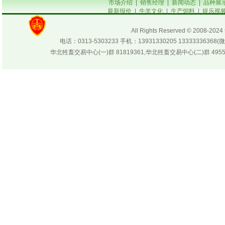
市场介绍
|
销售经理
|
新闻动态
|
品种展
肉驴不吃饲料怎么办
最新报价
|
牛羊文化
|
生产饲料
|
娱乐视
驴的选配
All Rights Reserved © 200
电话：0313-5303233 手机：13931330205 133333
华北牲畜交易中心(一)群 81819361,华北牲畜交易中心(二)群 4955