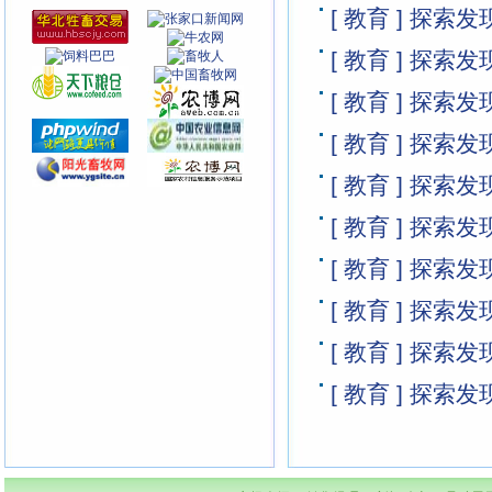
[ 教育 ] 探
【视频 教学】：如何养羊赚钱
【视频 教学】：牛蹄病防治（下）
[ 教育 ] 探
【视频 教学】：要想富 就当养驴户
[ 教育 ] 探
【视频 教学】：奶山羊的饲养及羊奶加工
[ 教育 ] 探
【视频 教学】：养羊之乡要养牛 致富经
【视频 教学】：微贮秸杆养牛技术
[ 教育 ] 探
华北销售到南方的 旅游骆驼 【视频】
[ 教育 ] 探
华北牲畜交易中心 新址迁至张北县庙滩
买驴回家后的饲养
[ 教育 ] 探
张北王晓娟 张北走出的明星
[ 教育 ] 探
华北牲畜交易中心 新址开幕式成功举办
2010年-2012年牲畜养殖业将迎来艳阳天
[ 教育 ] 探
各地羊肉价格行情 2012年10月20日
[ 教育 ] 探
南方标准羊舍建设 【视频】
各地牛肉价格行情 2012年10月20日
养牛技巧
养羊圈舍如何选址