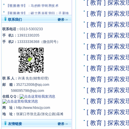
[ 教育 ] 探
【视频 教学】：马的科学饲养技术
【视频 教学】：硕士养羊有学问；子姜地
[ 教育 ] 探
下有玄机
联系我们
[ 教育 ] 探
【视频 教学】：科学高效养羊技术(A)
联系电话：
0313-5303233
【视频 教学】：科学养牛与牛病防治(下)
[ 教育 ] 探
手 机1：
13931330205
【视频 教学】：科学高效养羊技术(C)
手 机2：
13333336368
（微信同号）
[ 教育 ] 探
小母牛最合适的配种时间
【视频 教学】：科学高效养羊技术(B)
[ 教育 ] 探
【视频 教学】：坝上小尾寒羊养殖技术
[ 教育 ] 探
【视频 教学】：养羊实用技术（上）
【视频 教学】：马鹿的饲养技术
[ 教育 ] 探
联 系 人：
许满 先生(销售经理)
【视频 教学】：怎么挑出赚钱的牛
邮 箱：
352712008@qq.com
[ 教育 ] 探
598095798@qq.com
【视频 教学】：如何养羊能赚钱
在线 Q Q：
【视频 教学】：农经-养羊赚奶钱
[ 教育 ] 探
【视频 教学】：养羊实用技术（下）
网 址：
http://www.hbscjy.com
[ 教育 ] 探
【视频 教学】：绵羊山羊养殖技术-1
地 址：
张家口市张北县(张化公路)庙滩
【视频 教学】：牛蹄病防治（上）
[ 教育 ] 探
友情链接
【视频 教学】：绵羊山羊养殖技术-2