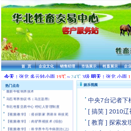
2013年活牛交易价格 华北牲畜交易中心
2013年活驴交易价格 华北牲畜交易中心
2013年活马交易价格 华北牲畜交易中心
2013年骆驼交易价格 华北牲畜交易中心
2013年骡子交易价格 华北牲畜交易中心
首 页
企业文化
销售经理
市场展示
牲畜展示
企
2013年活羊交易价格 华北牲畜交易中心
[通告]:近年来无良中介和商贩严重抄袭本站
华北牲畜交易中心 乘车路线及车票价格
娱乐视频
热门点击
最新牛犊饲养技术
马匹寄养协议书（马主适用）
中央7台记者下
华北牲畜交易中心 经纪人管理制度
[ 搞笑 ] 20
【视频 教学】：搭好新家 养湖羊 科技苑
【视频 教学】：肉驴养殖技术 (综合)
[ 教育 ] 探
【视频 教学】：科学养牛与牛病防治(上)