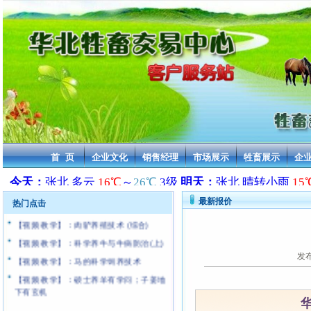
2013年活驴交易价格 华北牲畜交易中心
2013年活马交易价格 华北牲畜交易中心
2013年骆驼交易价格 华北牲畜交易中心
2013年骡子交易价格 华北牲畜交易中心
2013年活羊交易价格 华北牲畜交易中心
[通告]:近年来无良中介和商贩严重抄袭本站
华北牲畜交易中心 乘车路线及车票价格
最新牛犊饲养技术
首 页
企业文化
销售经理
市场展示
牲畜展示
企
马匹寄养协议书（马主适用）
华北牲畜交易中心 经纪人管理制度
【视频 教学】：搭好新家 养湖羊 科技苑
最新报价
热门点击
【视频 教学】：肉驴养殖技术 (综合)
【视频 教学】：科学养牛与牛病防治(上)
【视频 教学】：马的科学饲养技术
发布
【视频 教学】：硕士养羊有学问；子姜地
下有玄机