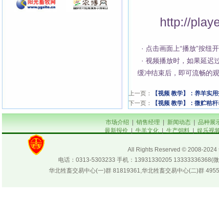
http://pla
· 点击画面上“播放”按
· 视频播放时，如果延迟
缓冲结束后，即可流畅的
上一页：
【视频 教学】：养羊实
下一页：
【视频 教学】：微贮秸杆
市场介绍
|
销售经理
|
新闻动态
|
品种展
最新报价
|
牛羊文化
|
生产饲料
|
娱乐视
All Rights Reserved © 200
电话：0313-5303233 手机：13931330205 133333
华北牲畜交易中心(一)群 81819361,华北牲畜交易中心(二)群 4955