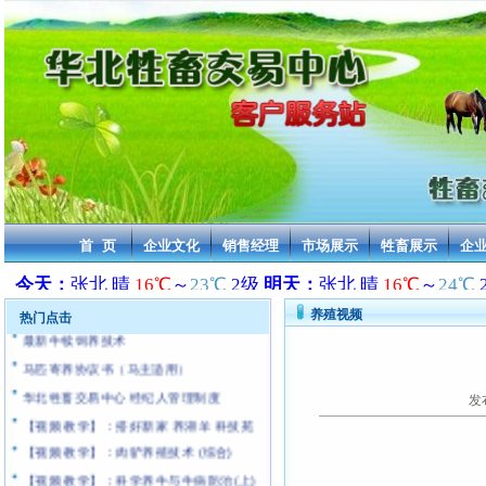
2013年活牛交易价格 华北牲畜交易中心
2013年活驴交易价格 华北牲畜交易中心
2013年活马交易价格 华北牲畜交易中心
2013年骆驼交易价格 华北牲畜交易中心
2013年骡子交易价格 华北牲畜交易中心
首 页
企业文化
销售经理
市场展示
牲畜展示
企
2013年活羊交易价格 华北牲畜交易中心
[通告]:近年来无良中介和商贩严重抄袭本站
华北牲畜交易中心 乘车路线及车票价格
养殖视频
热门点击
最新牛犊饲养技术
马匹寄养协议书（马主适用）
华北牲畜交易中心 经纪人管理制度
发
【视频 教学】：搭好新家 养湖羊 科技苑
【视频 教学】：肉驴养殖技术 (综合)
【视频 教学】：科学养牛与牛病防治(上)