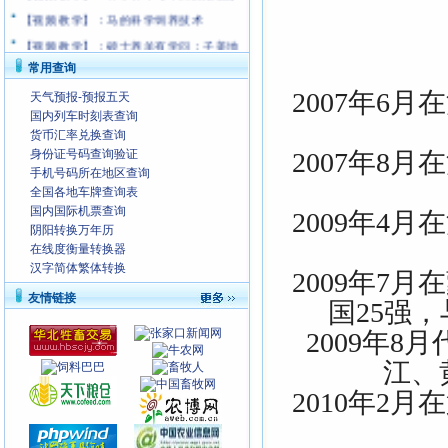
【视频 教学】：马的科学饲养技术
【视频 教学】：硕士养羊有学问；子姜地
下有玄机
常用查询
2007年6
天气预报-预报五天
国内列车时刻表查询
货币汇率兑换查询
身份证号码查询验证
2007年8
手机号码所在地区查询
全国各地车牌查询表
国内国际机票查询
2009年4
阴阳转换万年历
在线度衡量转换器
汉字简体繁体转换
2009年7
友情链接
国25强
2009年
江、
2010年2