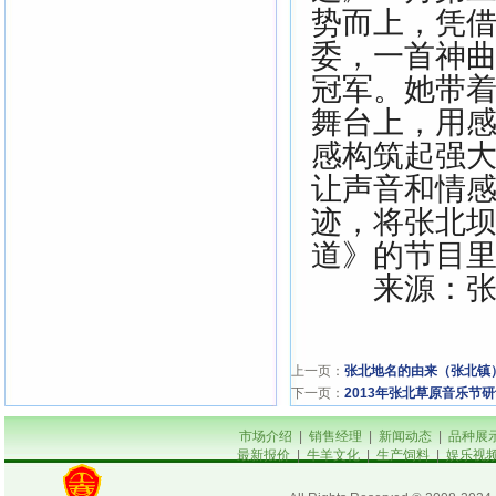
势而上，凭
委，一首神
冠军。她带
舞台上，用
感构筑起强
让声音和情
迹，将张北坝
道》的节目
来源：张
上一页：
张北地名的由来（张北镇
下一页：
2013年张北草原音乐节
市场介绍
|
销售经理
|
新闻动态
|
品种展
最新报价
|
牛羊文化
|
生产饲料
|
娱乐视