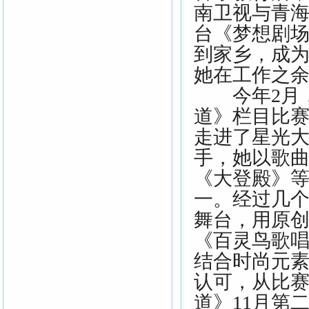
南卫视与青
台《梦想剧场
到家乡，成
她在工作之
今年2月，
道》栏目比赛
走进了星光
手，她以歌
《大登殿》
一。经过几
舞台，用原
《百灵鸟歌
结合时尚元素
认可，从比赛
道》11月第