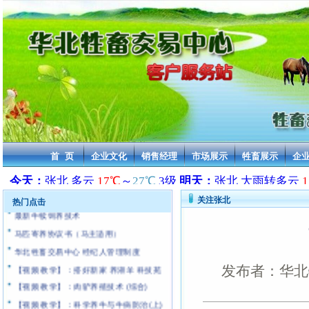
2013年活牛交易价格 华北牲畜交易中心
2013年活驴交易价格 华北牲畜交易中心
2013年活马交易价格 华北牲畜交易中心
2013年骆驼交易价格 华北牲畜交易中心
2013年骡子交易价格 华北牲畜交易中心
2013年活羊交易价格 华北牲畜交易中心
首 页
企业文化
销售经理
市场展示
牲畜展示
企
[通告]:近年来无良中介和商贩严重抄袭本站
华北牲畜交易中心 乘车路线及车票价格
关注张北
热门点击
最新牛犊饲养技术
马匹寄养协议书（马主适用）
华北牲畜交易中心 经纪人管理制度
【视频 教学】：搭好新家 养湖羊 科技苑
发布者：华北牲
【视频 教学】：肉驴养殖技术 (综合)
【视频 教学】：科学养牛与牛病防治(上)