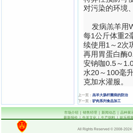
对污染的环境、
发病羔羊用W
每1公斤体重2
续使用1～2
再用胃蛋白酶0
安钠咖0.5～
水20～100毫
克加水灌服。
上一页：
羔羊大肠杆菌病的防治
下一页：
驴肉系列食品加工
市场介绍
|
销售经理
|
新闻动态
|
品种展
最新报价
|
牛羊文化
|
生产饲料
|
娱乐视
All Rights Reserved © 200