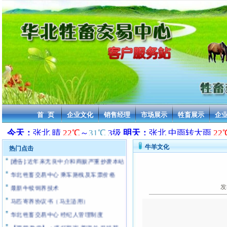
2013年活牛交易价格 华北牲畜交易中心
2013年活驴交易价格 华北牲畜交易中心
2013年活马交易价格 华北牲畜交易中心
首 页
企业文化
销售经理
市场展示
牲畜展示
企
2013年骆驼交易价格 华北牲畜交易中心
2013年骡子交易价格 华北牲畜交易中心
2013年活羊交易价格 华北牲畜交易中心
牛羊文化
热门点击
[通告]:近年来无良中介和商贩严重抄袭本站
华北牲畜交易中心 乘车路线及车票价格
最新牛犊饲养技术
发
马匹寄养协议书（马主适用）
华北牲畜交易中心 经纪人管理制度
【视频 教学】：搭好新家 养湖羊 科技苑