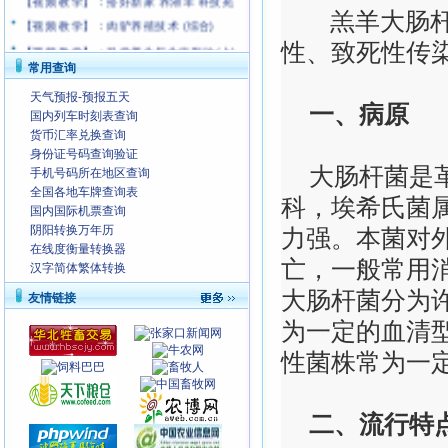
羔
羊大肠
【视频 教学】：肉驴养殖技术 (综合)
【视频 教学】：科学养牛与牛病防治(上)
性、致死性传
常用查询
【视频 教学】：马的科学饲养技术
【视频 教学】：硕士养羊有学问；子姜地
天气预报-预报五天
一、病原
下有玄机
国内列车时刻表查询
货币汇率兑换查询
身份证号码查询验证
大肠杆菌是革
手机号码所在地区查询
全国各地车牌查询表
科，埃希氏菌
国内国际机票查询
阴阳转换万年历
力强。本菌对外
在线度衡量转换器
亡，一般常用
汉字简体繁体转换
大肠杆菌分为
友情链接
为一定的血清
性菌株常为一定
二、流行特