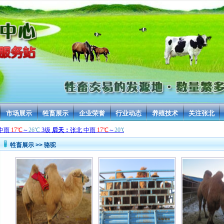
市场展示
牲畜展示
企业荣誉
行业动态
养殖技术
关注张北
牲畜展示 >> 骆驼