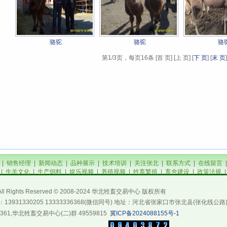
骆驼
骆驼
骆
第1/3页，每页16条 [首 页] [上 页] [
下 页
] [
末 页
|
销售经理
|
新闻动态
|
品种展示
|
技术培训
|
关注张北
|
联系方式
|
在线留言
|
牛羊文化
|
生产饲料
|
娱乐视频
|
养殖视频
|
牲畜繁殖
|
畜舍建设
|
政策法规
All Rights Reserved © 2008-2024 华北牲畜交易中心 版权所有
手机：13931330205 13333336368(微信同号) 地址：河北省张家口市张北县(张化线公路
61,华北牲畜交易中心(二)群 49559815
冀ICP备2024088155号-1