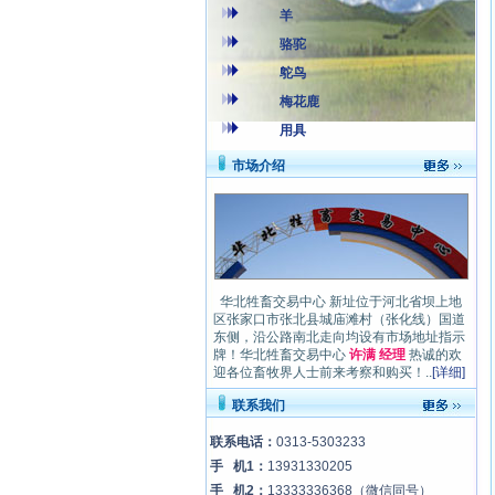
羊
骆驼
鸵鸟
梅花鹿
用具
市场介绍
华北牲畜交易中心 新址位于河北省坝上地
区张家口市张北县城庙滩村（张化线）国道
东侧，沿公路南北走向均设有市场地址指示
牌！华北牲畜交易中心
许满 经理
热诚的欢
迎各位畜牧界人士前来考察和购买！..
[详细]
联系我们
联系电话：
0313-5303233
手 机1：
13931330205
手 机2：
13333336368
（微信同号）