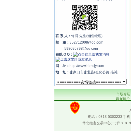
联 系 人：
许满 先生(销售经理)
邮 箱：
352712008@qq.com
598095798@qq.com
在线 Q Q：
网 址：
http://www.hbscjy.com
地 址：
张家口市张北县(张化公路)庙滩
市场介绍
最新报价
电话：0313-5303233 
华北牲畜交易中心(一)群 818193