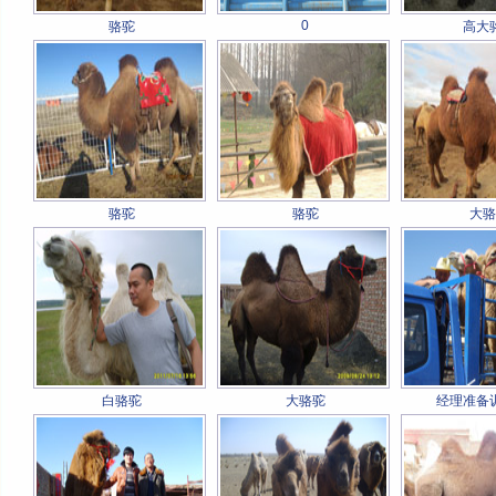
0
骆驼
高大
骆驼
骆驼
大骆
白骆驼
大骆驼
经理准备