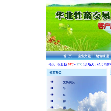
首 页
企业文化
销售经理
牲畜种类
交易实况
牛
马
驴
骡