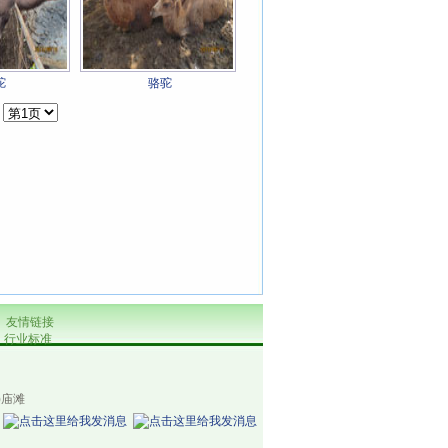
驼
骆驼
]
|
友情链接
|
行业标准
)庙滩