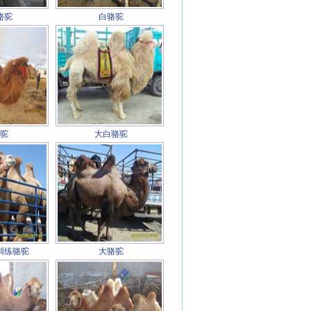
骆驼
白骆驼
驼
大白骆驼
训练骆驼
大骆驼