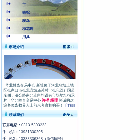
羊
骆驼
鸵鸟
梅花鹿
用具
市场介绍
华北牲畜交易中心 新址位于河北省坝上地
区张家口市张北县城庙滩村（张化线）国道
东侧，沿公路南北走向均设有市场地址指示
牌！华北牲畜交易中心
许满 经理
热诚的欢
迎各位畜牧界人士前来考察和购买！..
[详细]
联系我们
联系电话：
0313-5303233
手 机1：
13931330205
手 机2：
13333336368
（微信同号）