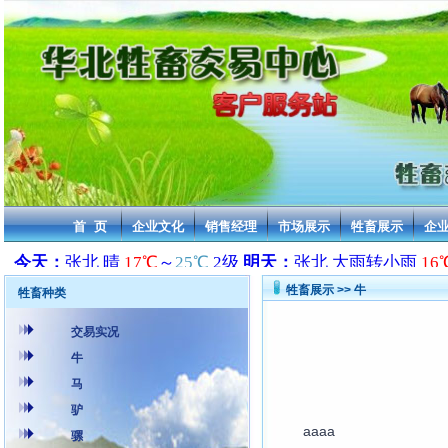
首 页
企业文化
销售经理
市场展示
牲畜展示
企
牲畜展示 >> 牛
牲畜种类
交易实况
牛
马
驴
aaaa
骡